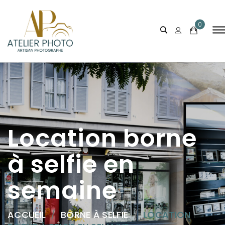
0
Location borne
à selfie
en
semaine
ACCUEIL
/
BORNE À SELFIE
/
LOCATION